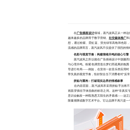
在
广告插画设计
领域，蒸汽波风正从一种边
越来越多的品牌用于数字营销、
社交媒体推广
和
想，通过粉紫、霓虹蓝、荧光绿等高饱和色彩，
流感的品牌而言，蒸汽波风不仅提供了强烈的情
色彩与视觉节奏：构建情绪共鸣的核心引擎
蒸汽波风之所以能在广告插画设计中脱颖而出
与心理共鸣。粉紫色调营造出梦幻而疏离的氛围
导进行布局——例如，在宣传一款音乐类应用时
带失真的视觉节奏，恰好契合当下消费者对“反常
拼贴与重构：打破现实边界的情感叙事
在内容层面，蒸汽波风常采用拼贴手法将不同
画面穿插在字体扭曲的标语之间。这种“非真实”
意识会触发一种既熟悉又陌生的矛盾感——这正
限量潮牌或数字艺术平台。它让品牌不再只是一