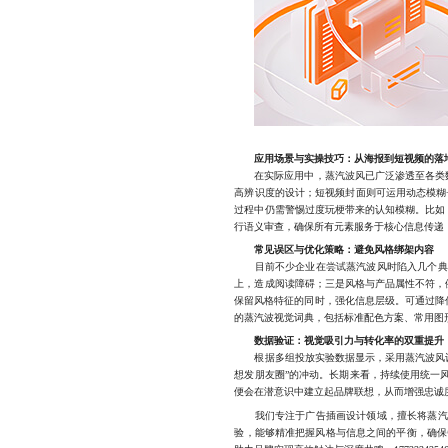
应用场景与实操技巧：从海报到短视频的落
在实际应用中，蒸汽波风已广泛渗透至各类数
高辨识度的设计；短视频封面则可运用动态模糊
过程中仍需警惕过度玩梗带来的认知模糊。比如，大
行语义审查，确保所有元素服务于核心信息传递
常见误区与优化策略：避免风格绑架内容
目前不少企业在尝试蒸汽波风时陷入几个典型
上，造成阅读障碍；三是风格与产品属性不符，
保留风格特征的同时，强化信息层级。可通过降
的蒸汽波视觉词典，包括标准配色方案、常用图
数据验证：视觉吸引力与转化率的双重提升
根据多组投放实验数据显示，采用蒸汽波风设计
想发朋友圈”的冲动。长期来看，持续使用统一
便会在潜意识中建立起品牌联想，从而增强忠诚
我们专注于广告插画设计领域，擅长将蒸汽波
验，能够精准把握风格与信息之间的平衡，确保