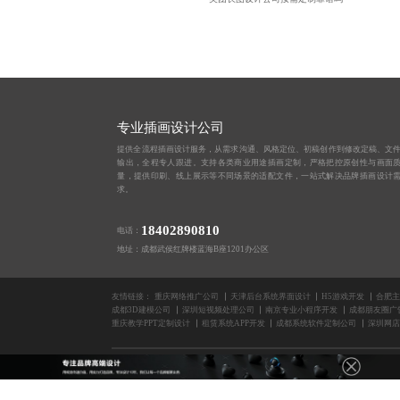
专业插画设计公司
提供全流程插画设计服务，从需求沟通、风格定位、初稿创作到修改定稿、文
输出，全程专人跟进。支持各类商业用途插画定制，严格把控原创性与画面
量，提供印刷、线上展示等不同场景的适配文件，一站式解决品牌插画设计
求。
18402890810
电话：
地址：成都武侯红牌楼蓝海B座1201办公区
友情链接：
重庆网络推广公司
天津后台系统界面设计
H5游戏开发
合肥主
成都3D建模公司
深圳短视频处理公司
南京专业小程序开发
成都朋友圈广
重庆教学PPT定制设计
租赁系统APP开发
成都系统软件定制公司
深圳网店
版权所有2014-2025 成都蓝橙互动科技有限公司
长沙画册设计公司
济南H5开发制作公司
AR营销游戏制作
玉林专业包装设计公司
上海创意海报设计公司
长春SVG动画制作公司
H5开发
IP形象设计公司
系统UI