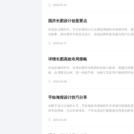
设计美学的完整视觉体系，助力企业从‘制造’迈向‘智造’。
2026-05-14
国庆长图设计创意要点
在信息过载时代，节日长图设计已从视觉堆砌转向情感共鸣，通
式叙事、留白美学与轻交互设计，实现品牌价值传递与用户沉浸
融合，助力高效传播与留存。
2026-05-11
详情长图高效布局策略
在信息爆炸时代，详情长图作为电商转化核心载体，需通过清晰
级、合理图文比例、统一色彩字体、动效引导及用户旅程闭环设
现从吸引到下单的高效转化。
2026-05-08
手绘海报设计技巧分享
在数字设计泛滥的今天，手绘海报凭借独特艺术质感与情感温度
得市场青睐。它以非标准化、个性化表达打破模板化同质化困境
真实生活感知构建具有辨识度的视觉语言，成为品牌叙事与文化
2026-05-05
核心载体。