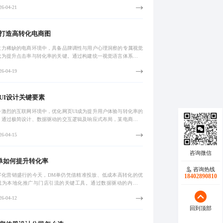
提升课堂效率与学习转化率，助力教师精准教学、学生高效掌握知
6-04-21
，真正实现
打造高转化电商图
意力稀缺的电商环境中，具备品牌调性与用户心理洞察的专属视觉
成为提升点击率与转化率的关键。通过构建统一视觉语言体系并结
台特性，实现从千篇一律到个性表达的升级，助力品牌沉淀与长效
6-04-19
。
UI设计关键要素
争激烈的互联网环境中，优化网页UI成为提升用户体验与转化率的
。通过极简设计、数据驱动的交互逻辑及响应式布局，某电商平台
停留时间翻倍、转化率显著提升。该案例揭示了以用户行为为导向
6-04-15
重构价
单如何提升转化率
咨询热线
字化营销盛行的今天，DM单仍凭借精准投放、低成本高转化的优
18402890810
成为本地化推广与门店引流的关键工具。通过数据驱动的内容优
二维码动态追踪及个性化设计，实现从物理触达至数字转化的闭
6-04-12
结合标准化流程
回到顶部