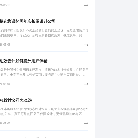
助力提升内容打开率与转化效果。
6-05-12
挑选靠谱的周年庆长图设计公司
量的周年庆长图设计不仅是品牌历史的视觉呈现，更是激发用户情
鸣的重要载体。专业设计公司应具备创意策划、视觉叙事、跨平台
与高效响应能力，确保内容兼具传播力与艺术性。通过权威评估体
6-05-09
选服务方，
G动效设计如何提升用户体验
G动效设计通过矢量图形实现高效、流畅的动态视觉效果，广泛应用
牌官网、电商平台及H5营销页面，提升用户体验与页面性能。其核
值在于轻量化文件、跨平台兼容性及增强品牌识别度，结合响应式
6-05-06
与交互
VI设计公司怎么选
具备本地服务经验的VI标志设计公司，是企业实现品牌差异化与长
值的关键。真正可靠的团队不仅懂设计，更懂品牌战略与区域文
能将品牌核心转化为具有传播力与记忆点的视觉语言。通过三步验
6-05-03
筛选合作伙