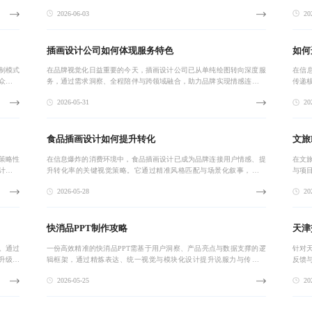
造高效
读负担，提升完读率与转化率，广泛应用于小红书、公众号等平台，已
与商
2026-06-03
202
成为高转化内容
体，
插画设计公司如何体现服务特色
如何
制模式
在品牌视觉化日益重要的今天，插画设计公司已从单纯绘图转向深度服
在信
众号、
务，通过需求洞察、全程陪伴与跨领域融合，助力品牌实现情感连接与
传递
价值塑造。真正具备服务特色的插画设计公司，能将艺术创作嵌入品牌
容可
2026-05-31
202
战略，打造具有
的标
食品插画设计如何提升转化
文旅
策略性
在信息爆炸的消费环境中，食品插画设计已成为品牌连接用户情感、提
在文
计，实
升转化率的关键视觉策略。它通过精准风格匹配与场景化叙事，实现
与项
表达，
从‘好看’到‘能卖’的跨越，助力企业构建统一品牌形象与长期品牌资产。
叙事
2026-05-28
202
效果
快消品PPT制作攻略
天津
。通过
一份高效精准的快消品PPT需基于用户洞察、产品亮点与数据支撑的逻
针对
升级到
辑框架，通过精炼表达、统一视觉与模块化设计提升说服力与传播效
反馈
落地能
率，助力品牌在招商、推广与汇报中实现高转化。
与学
2026-05-25
202