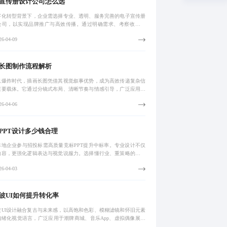
宣传册设计公司怎么选
字化转型背景下，企业需选择专业、透明、服务完善的电子宣传册
公司，以实现品牌推广与高效传播。通过明确需求、考察收费模
评估服务质量与沟通效率，并采用三步筛选法，可有效锁定契合预
6-04-09
目标的合作方
长图制作流程解析
息爆炸时代，插画长图凭借其视觉叙事优势，成为高效传递复杂信
重要载体。它通过分镜式布局、清晰节奏与情感引导，广泛应用于
宣传、教育科普、产品推广等场景，有效提升用户停留时长与传播
6-04-06
。
PPT设计多少钱合理
本地企业参与招投标需高质量竞标PPT提升中标率。专业设计不仅
内容，更强化逻辑表达与视觉说服力。选择懂行业、重策略的本地
，可实现高效沟通、精准匹配评审标准，以合理预算打造高竞争力
6-04-03
。
波UI如何提升转化率
波UI设计融合复古与未来感，以高饱和色彩、模糊滤镜和怀旧元素
情绪化视觉语言，广泛应用于潮牌商城、音乐App、虚拟偶像展示
景。在杭州，该风格助力品牌实现用户停留时长提升30%以上，成