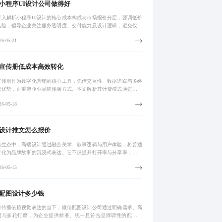
小程序UI设计公司做得好
深入解析小程序UI设计的核心成本构成与市场报价分层，强调低价
风险，倡导企业关注服务透明度、交付能力及设计逻辑，避免仅以
为导向。优质设计需涵盖原型规划、交互优化、动效实现与多端适
6-05-21
真正提升
宣传册低成本高效转化
宣传册作为数字化营销的核心工具，凭借交互性、数据追踪与多终
配优势，正重塑企业品牌传播方式。本文解析其计费模式演进，提
合订阅模型以平衡成本与功能，助力中小企业实现高效转化。未来
6-05-18
智能化、场
设计推文怎么报价
信生态中，高端设计通过融合美学、叙事逻辑与用户体验，将普通
转化为品牌故事的沉浸式表达。它不仅提升打开率与分享率，更强
户记忆与品牌调性。真实案例显示，深度设计可实现销量三倍增
6-05-15
通过需求洞察
配图设计多少钱
牌传播依赖视觉表达的当下，微信配图设计公司通过明确需求、高
同与多轮打磨，为企业提供精准、统一且符合品牌调性的配图服