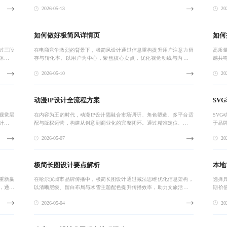
以内容为导向的模块化设计路径，并配套工具支持教师高效实现兼具学
务，
2026-05-13
202
术性与艺术性
如何做好极简风详情页
如何
过三段
在电商竞争激烈的背景下，极简风设计通过信息重构提升用户注意力留
高质
体验的
存与转化率。以用户为中心，聚焦核心卖点，优化视觉动线与内容布
感共
局，结合真实信任背书，实现高效决策引导。该策略已在天猫、京东等
适配
2026-05-10
202
平台头部品牌中验
系筛
动漫IP设计全流程方案
SV
视觉层
在内容为王的时代，动漫IP设计需融合市场调研、角色塑造、多平台适
SV
计，实
配与版权运营，构建从创意到商业化的完整闭环。通过精准定位、视觉
于品
符号化角色设定及跨平台轻量化内容开发，实现IP可持续变现。
心价
2026-05-07
202
布局
极简长图设计要点解析
本地
重新赢
在哈尔滨城市品牌传播中，极简长图设计通过减法思维优化信息架构，
选择
，通过
以清晰层级、留白布局与冰雪主题配色提升传播效率，助力文旅活动、
期价
传播的
节庆推广及本地品牌出圈。
化，
2026-05-04
202
证法