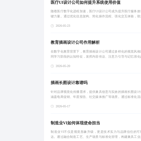
医疗UI设计公司如何提升系统使用价值
随着医疗数字化进程加速，医疗UI设计公司成为提升医疗服务效
键力量。通过优化信息架构、简化操作流程、强化交互体验，助
实现从‘能用’到‘好用’的跨越，真正让数字系统服务于人。
2026-05-23
教育插画设计公司作用解析
在数字化教育背景下，教育插画设计公司通过多样化的视觉风格
同学习阶段的认知特征，发挥内容传达、注意力引导与记忆强化
教学作用。其服务超越单纯装饰，成为提升学习效率与用户体验
2026-05-20
认知辅助工具。
插画长图设计靠谱吗
针对品牌视觉化传播需求，提供兼具创意与实效的插画长图设计
涵盖电商促销、年度报告、社交媒体推广等场景。通过标准化流
态报价机制，保障原创性、版权清晰及交付透明，助力企业高效
2026-05-17
牌故事。
制造业VI如何体现使命担当
制造业VI不仅是视觉形象升级，更是技术实力与品牌信任的可
达。通过融合制造工艺、生产场景与标准化管理，构建兼具工业