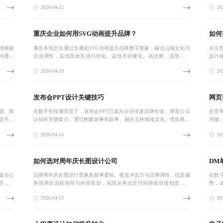
I辅助
速出稿，保障品牌一致性与市场竞争力。本地化服务经验与轻量级H5互
有效
2026-04-22
202
动功能的融
识点
重庆企业如何用SVG动画提升品牌？
如何
绝模板
重庆本地企业通过专属化SVG动画提升品牌数字形象，融合山城文化与
在注
沟通机
企业调性，实现高效互动与转化。该技术轻量化、高清晰，适用于网
设计
渠道一
页、H5及移动端，助力品牌在数字传播中建立持久辨识度。
合平
2026-04-19
202
增长
发布会PPT设计关键技巧
网页
能、简
在数字化传播背景下，发布会PPT已成为企业传递品牌价值、塑造公众
在竞
提升主
认知的关键媒介。通过构建故事化叙事、融合玉林地域文化、优化视觉
关键
跃迁，助
动线，实现从‘讲清楚’到‘记得住’的升级，助力品牌在关键节点建立情感
实现
2026-04-16
202
连接与
的UI
如何选对周年庆长图设计公司
DM
盖办公
品牌周年庆长图设计需兼具叙事逻辑、视觉冲击力与品牌调性，优质服
在数
学流程
务强调全流程协同与内容策划，实现从单次交付到持续价值创造的升
势，
业建立
级。选择专业团队可提升传播效果与品牌形象。
化、
2026-04-13
202
环。