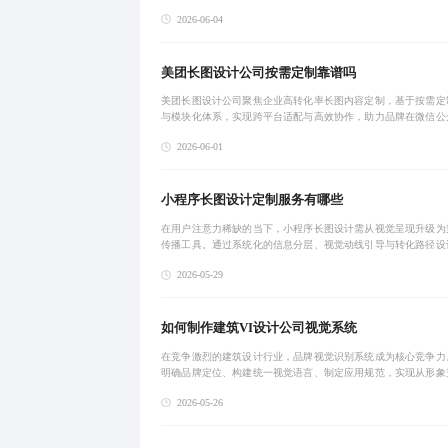
户停留时长提升与加购率增长。专业电商UI设计公司助力企业打
2026-06-04
转化体系，
美团长图设计公司按需定制靠谱吗
美团长图设计公司聚焦企业高转化率长图内容定制，基于按需定
与模块化体系，实现跨平台适配与高效协作，助力品牌在微信公
小红书、抖音等场景实现精准传播与用户转化。
2026-06-01
小程序长图设计定制服务有哪些
在用户注意力稀缺的当下，小程序长图设计需从视觉呈现升级为
传播工具。通过系统化的信息分层、视觉动线引导与转化路径设
现品牌调性统一与用户停留时长提升。精细化打造不仅优化内容
2026-05-29
更驱动点击率、
如何制作建筑VI设计公司视觉系统
在竞争激烈的建筑设计行业，品牌视觉识别系统成为核心竞争力
明确品牌定位、构建统一视觉语言、制定应用规范，实现从形象
商业转化的跃迁。真正专业的建筑VI设计公司应具备策略思维与
2026-05-26
力，助力企业