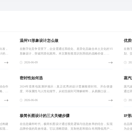
温州VI形象设计怎么做
优质
出发，
在数字化竞争背景下，企业需通过系统化、差异化且融合本土文化的VI
在数
计的高
形象设计，突破同质化困局。本文聚焦视觉识别系统的战略价值，剖析
划、
进，真
常见误区，提出从文化基因提取到动态应用落地的完整路径，助力中小
部服
2026-06-09
202
企业实现品牌
用户
密封性如何选
蒸汽
动合作
2024年坚果包装测评揭示：真正优秀的设计需兼顾密封性、开合便捷
蒸汽
略、印
度、环保属性与人性化细节。从铝箔袋到可降解材料，从易撕口设计到
通过
，强调
防滑底垫，优质包装不仅是外观的呈现，更是用户体验与品牌信任的体
用于
2026-06-06
202
现。
极简长图设计的三大关键步骤
IP
过构建
在信息爆炸时代，极简长图设计通过视觉逻辑与信息效率的结合，实现
在品
实现用
品牌价值的高效传递。它以清晰层级、克制色彩和留白布局降低用户阅
为企