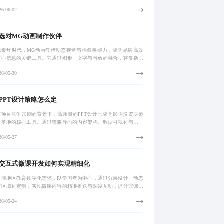
业化闭环设计，构建有性格、有故事、有行为逻辑的品牌人格化载
6-06-02
不仅能提
选对MG动画制作伙伴
息爆炸时代，MG动画凭借动态视觉与强叙事能力，成为品牌高效
核心信息的关键工具。它通过图形、文字与音效的融合，将复杂内
视化，广泛应用于产品介绍、知识科普与企业宣传。从脚本到成片
6-05-30
准流程，结
PPT设计策略怎么定
旅项目竞争加剧的背景下，高质量的PPT设计已成为影响投资决策
目落地的核心工具。通过策略导向的内容架构、数据可视化与视觉
，实现从信息展示到信任建立的跃迁，显著提升招商、申报与推广
6-05-27
。
交互式微课开发如何实现精细化
天津地区教育数字化需求，以学习者为中心，通过分层设计、动态
与区域化定制，实现微课内容的精准推送与深度互动，提升完课率
习效果。
6-05-24