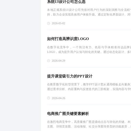
系统UI设计公司怎么选
本地正规系统UI设计公司凭借对用户行为的深刻洞察与全流程
持，助力企业实现高效用户体验升级。通过定制化界面设计、跨
配及持续优化，显著提升系统可用性与业务转化效率，推动品牌
2026-05-02
用户留存双重增
如何打造高辨识度LOGO
在数字化竞争中，一个简洁有力、色彩与字体精准传达品牌
LOGO，成为提升用户认知与转化的关键。通过动态化设计、多
配及数据驱动优化，企业可构建统一且高效的视觉识别体系，实
2026-04-29
品销售到品牌建设
提升课堂吸引力的PPT设计
在教育数字化转型背景下，教学PPT设计需从通用模板走向量身
通过需求分析、内容重构与反馈迭代的三阶框架，实现内容与学
匹配。结合AI技术赋能，提升设计效率与互动性，真正打造契合
2026-04-26
知节奏、服
电商推广图关键要素解析
在激烈电商竞争中，高质量推广图是撬动点击与转化的关键。本
主图、详情页首图、活动海报、社交分享图等类型的功能差异，