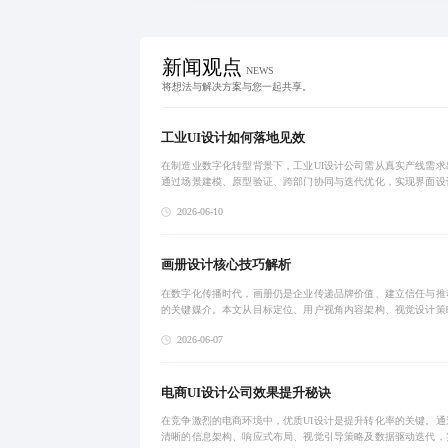
新闻观点
NEWS
将想法与解决方案与您一起共享。
工业UI设计如何落地见效
在制造业数字化转型背景下，工业UI设计公司需从真实产线需求
通过场景建模、原型验证、跨部门协同与迭代优化，实现界面设
效落地。项目成果不仅降低操作错误率，更推动系统向智能化演
2026-06-10
正成为企业数
画册设计核心技巧解析
在数字化传播时代，画册仍是企业传递品牌价值、建立信任与推
的关键媒介。本文从目标定位、用户视角内容架构、视觉设计策
刷传播双路径及效果评估等维度，系统阐述如何打造高转化画册
2026-06-07
以用户需求为核
电商UI设计公司效果提升秘诀
在竞争激烈的电商环境中，优质UI设计是提升转化率的关键。通
清晰的信息架构、响应式布局、视觉引导策略及数据驱动迭代，