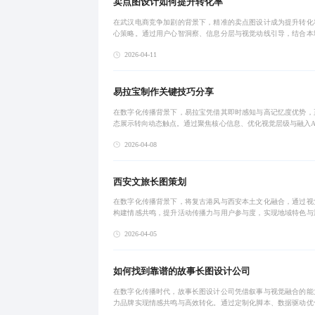
卖点图设计如何提升转化率
在武汉电商竞争加剧的背景下，精准的卖点图设计成为提升转化
心策略。通过用户心智洞察、信息分层与视觉动线引导，结合本
特色，打造高吸引力、高信任感的视觉方案，助力品牌从‘卖货’转
2026-04-11
草’，实现
易拉宝制作关键技巧分享
在数字化传播背景下，易拉宝凭借其即时感知与高记忆度优势，
态展示转向动态触点。通过聚焦核心信息、优化视觉层级与融入A
等创新策略，实现品牌曝光与用户转化的双重提升。结合数据化
2026-04-08
标准化模板，
西安文旅长图策划
在数字化传播背景下，将复古港风与西安本土文化融合，通过视
构建情感共鸣，提升活动传播力与用户参与度，实现地域特色与
美的创新结合。
2026-04-05
如何找到靠谱的故事长图设计公司
在数字化传播时代，故事长图设计公司凭借叙事与视觉融合的能
力品牌实现情感共鸣与高效转化。通过定制化脚本、数据驱动优
准受众定位，打造兼具美感与实效的传播内容，推动品牌从信息