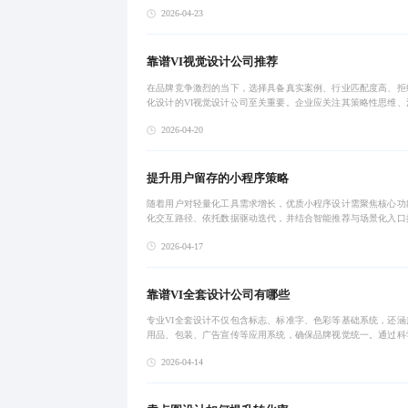
用户痛点+热点趋势+视觉引导为核心的高转化设计逻辑，并推荐A
2026-04-23
+专业精修
靠谱VI视觉设计公司推荐
在品牌竞争激烈的当下，选择具备真实案例、行业匹配度高、拒
化设计的VI视觉设计公司至关重要。企业应关注其策略性思维、
制与长期服务能力，确保视觉系统能有效构建品牌资产，实现跨
2026-04-20
致传播。
提升用户留存的小程序策略
随着用户对轻量化工具需求增长，优质小程序设计需聚焦核心功
化交互路径、依托数据驱动迭代，并结合智能推荐与场景化入口
动使用率。通过精细化与智能化策略，实现从‘可用’到‘好用’的
2026-04-17
力企业用
靠谱VI全套设计公司有哪些
专业VI全套设计不仅包含标志、标准字、色彩等基础系统，还涵
用品、包装、广告宣传等应用系统，确保品牌视觉统一。通过科
梳理品牌定位与需求，实现从战略到落地的一站式服务，助力企
2026-04-14
长期可复用的