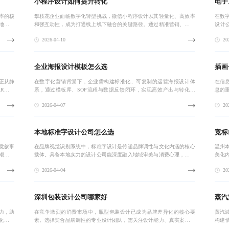
小程序设计如何提升转化
电子
率的核
攀枝花企业面临数字化转型挑战，微信小程序设计以其轻量化、高效率
在数
地产业
和强互动性，成为打通线上线下融合的关键路径。通过精准营销、会员
设计
向‘种
管理与本地化服务，助力餐饮、零售、文旅等行业实现用户增长与转化
式、
2026-04-10
202
提升。
算与
企业海报设计模板怎么选
插画
正从静
在数字化营销背景下，企业需构建标准化、可复制的运营海报设计体
在信
R互动
系，通过模板库、SOP流程与数据反馈闭环，实现高效产出与转化提
息的
测试与
升。尤其对南昌中小企业而言，系统化设计能显著缩短制作周期，统一
品牌
2026-04-07
202
品牌形象，增强市
效率
本地标准字设计公司怎么选
竞标
觉叙事
在品牌视觉识别系统中，标准字设计是传递品牌调性与文化内涵的核心
温州
潮流审
载体。具备本地实力的设计公司能深度融入地域审美与消费心理，打造
美化
兼具辨识度与亲和力的品牌字体。通过分析本地案例、服务响应速度及
团队
2026-04-04
202
区域影响力，可
方案
深圳包装设计公司哪家好
蒸汽
力，助
在竞争激烈的消费市场中，瓶型包装设计已成为品牌差异化的核心要
蒸汽
化及精
素。选择契合品牌调性的专业设计团队，需关注设计能力、真实案例、
构建
输出走
服务流程透明度及合理收费模式。深圳本地服务商具备响应快、供应链
等场