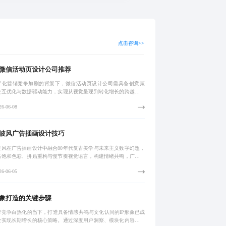
点击咨询>>
微信活动页设计公司推荐
字化营销竞争加剧的背景下，微信活动页设计公司需具备创意策
交互优化与数据驱动能力，实现从视觉呈现到转化增长的跨越。头
务商通过故事化叙事、精细化交互及完整埋点追踪，助力品牌提升
6-06-08
停留时长与转
波风广告插画设计技巧
波风在广告插画设计中融合80年代复古美学与未来主义数字幻想，
高饱和色彩、拼贴重构与慢节奏视觉语言，构建情绪共鸣，广泛应
社交媒体、短视频及品牌包装，有效提升点击率与用户互动。
6-06-05
形象打造的关键步骤
牌竞争白热化的当下，打造具备情感共鸣与文化认同的IP形象已成
业实现长期增长的核心策略。通过深度用户洞察、模块化内容运营