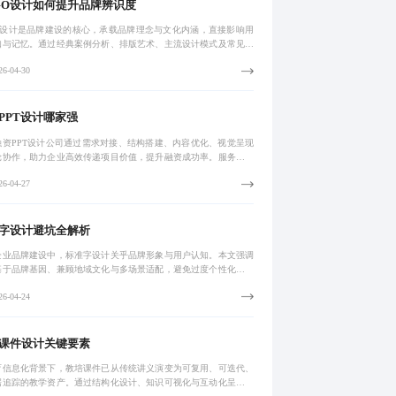
GO设计如何提升品牌辨识度
GO设计是品牌建设的核心，承载品牌理念与文化内涵，直接影响用
知与记忆。通过经典案例分析、排版艺术、主流设计模式及常见误
化，强调科学流程对品牌增值的重要性。专注于企业一站式品牌视
6-04-30
决方案，
PPT设计哪家强
融资PPT设计公司通过需求对接、结构搭建、内容优化、视觉呈现
轮协作，助力企业高效传递项目价值，提升融资成功率。服务涵盖
计划书优化、路演支持及中英文版本制作，实现从内容到呈现的全
6-04-27
赋能。
字设计避坑全解析
企业品牌建设中，标准字设计关乎品牌形象与用户认知。本文强调
基于品牌基因、兼顾地域文化与多场景适配，避免过度个性化或盲
仿，倡导系统化、可持续的视觉管理体系。通过深度调研与规范制
6-04-24
打造兼具辨
课件设计关键要素
育信息化背景下，教培课件已从传统讲义演变为可复用、可迭代、
据追踪的教学资产。通过结构化设计、知识可视化与互动化呈现，