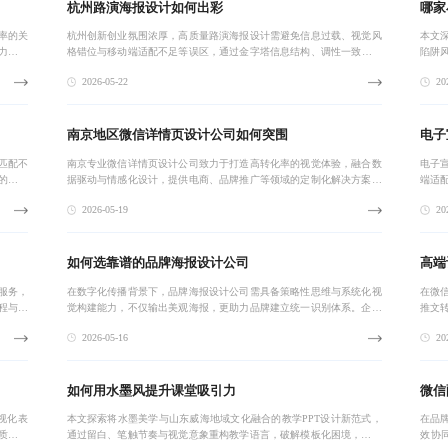
杭州路演海报设计如何出彩
哪家
率的关
杭州创新创业氛围浓厚，高质量路演海报设计需避免信息过载、视觉风
本文
力医院
格错位与移动端适配不足等误区，通过金字塔信息结构、调性一致的视
陷阱
觉语言及响应式布局，提升融资转化率与品牌信任度。优化后的海报可
价格
2026-05-22
202
实现20%以上
配，
南京地区微信详情页设计公司如何突围
电子
匹配不
南京专业微信详情页设计公司致力于打造高转化率的视觉体验，融合数
电子
的核心
据驱动与情感化设计，提供电商、品牌推广等领域的定制化解决方案，
端适
的关键
助力企业实现从认知到行动的完整营销链路。
出混
2026-05-19
202
将向
如何选靠谱的品牌海报设计公司
高端
服务，
在数字化传播背景下，品牌海报设计公司需具备策略性思维与系统化视
在微
程与动
觉构建能力，不仅输出美观海报，更助力品牌建立统一识别体系。企业
推文
讲述品
应关注案例匹配度、沟通透明度及交付效率，通过试单评估选择真正懂
化用
2026-05-16
202
品牌的合作伙伴
长。
如何用水墨风提升课堂吸引力
微信
视化表
本文探索将水墨美学与山东威海地域文化融合的教学PPT设计新范式，
在品
质感与
通过留白、笔触节奏与视觉意象重构教学语言，破解模板化困境，提出
效协