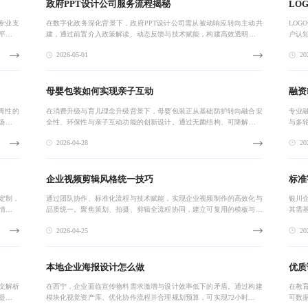
政府PPT设计公司服务流程揭秘
LO
专业支
在数字化政务深化背景下，政府PPT设计公司需从被动响应转向主动共
LO
平台适
建，通过前置介入政策解读、动态反馈与技术赋能，构建高效透明的协
户认
信任与
同机制，提升汇报材料的战略性与传播力。
区优
2026-05-01
202
觉解
母婴包装如何实现亲子互动
融资
调性的
在消费升级与育儿理念升级背景下，母婴包装正从基础防护转向融合安
专业
场景适
全性、环保性与亲子互动功能的创新设计。通过无菌结构、可降解材料
与多
现从产
及可延展使用场景，提升用户体验并强化品牌情感连接。模块化设计与
商业
2026-04-28
202
数字印刷助力柔
链路
企业视频剪辑风格统一技巧
标准
定制，
通过团队协作、标准化流程与技术赋能，实现企业视频制作的高效化与
银川
情精准
品质统一。聚焦策划、拍摄、剪辑全流程协同，建立可复用的模板与评
其需
学生认
审机制，结合AI辅助预剪辑，显著缩短周期、提升一致性，助力品牌传
目模
2026-04-25
202
播与内部协同
定，
本地企业海报设计怎么做
优质
文解析
在西宁，企业面临宣传物料需求激增与设计效率低下的矛盾。通过构建
在教
提出以
模块化视觉资产库、优化协作流程并合理规划预算，可实现72小时内快
可数