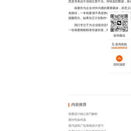
思是否表达不清或位置不当。持续追踪数据，形
画册作为企业对外沟通的重要载体，其意义远
有路径，一本画册便不再是静态的摆设，而成为
脱颖而出。如果你正计划制作一本真正有效的画
我们专注于为企业提供定制化画册设计服务，
一份画册都能精准传递价值，助力业务拓展，微信同号1
咨询热线
18402890810
回到顶部
内容推荐
画册设计核心技巧解析
密封性如何选
蒸汽波风广告插画设计技巧