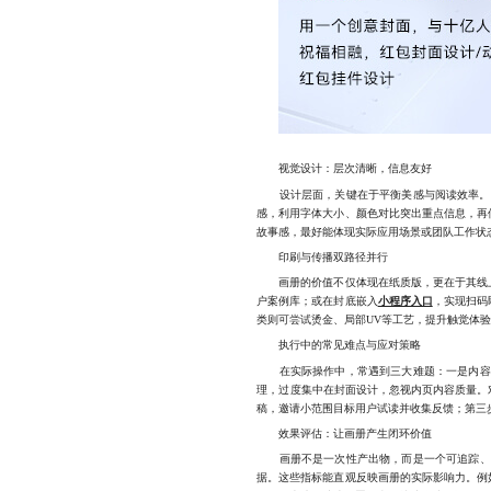
视觉设计：层次清晰，信息友好
设计层面，关键在于平衡美感与阅读效率。过多
感，利用字体大小、颜色对比突出重点信息，再
故事感，最好能体现实际应用场景或团队工作状
印刷与传播双路径并行
画册的价值不仅体现在纸质版，更在于其线上
户案例库；或在封底嵌入
小程序入口
，实现扫码
类则可尝试烫金、局部UV等工艺，提升触觉体
执行中的常见难点与应对策略
在实际操作中，常遇到三大难题：一是内容提
理，过度集中在封面设计，忽视内页内容质量。
稿，邀请小范围目标用户试读并收集反馈；第三
效果评估：让画册产生闭环价值
画册不是一次性产出物，而是一个可追踪、可
据。这些指标能直观反映画册的实际影响力。例