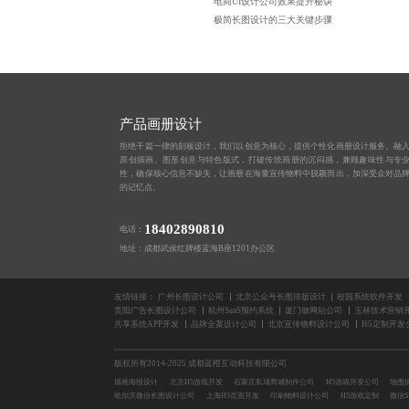
电商UI设计公司效果提升秘诀
极简长图设计的三大关键步骤
产品画册设计
拒绝千篇一律的刻板设计，我们以创意为核心，提供个性化画册设计服务。融
原创插画、图形创意与特色版式，打破传统画册的沉闷感，兼顾趣味性与专
性，确保核心信息不缺失，让画册在海量宣传物料中脱颖而出，加深受众对品
的记忆点。
18402890810
电话：
地址：成都武侯红牌楼蓝海B座1201办公区
友情链接：
广州长图设计公司
北京公众号长图排版设计
校园系统软件开发
贵阳广告长图设计公司
杭州SaaS预约系统
厦门做网站公司
玉林技术营销
共享系统APP开发
品牌全案设计公司
北京宣传物料设计公司
H5定制开发
版权所有2014-2025 成都蓝橙互动科技有限公司
插画海报设计
北京H5游戏开发
石家庄私域商城制作公司
H5游戏开发公司
地图
哈尔滨微信长图设计公司
上海H5页面开发
印刷物料设计公司
H5游戏定制
微信