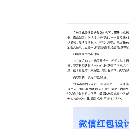
在数字化传播日益普及的当下，
画册
依然承
务、高端制造、艺术设计等领域，一本高质量的
点模糊，最终导致投入大却转化率低。真正有效
次视觉呈现，更是一场精准的信息传递与品牌说
明确画册的核心目标
在动笔之前，首先要回答一个问题：这本画册
册
，塑造长期认知？不同的目标决定了内容结构
景、技术参数与用户反馈。若目标模糊，内容自
内容架构：从用户视角出发
很多画册的问题在于“自说自话”——只讲自己
得什么？”而不是“你们有多厉害”。因此，内容
说明自身如何解决问题；最后以数据或客户评价
例如“快速交付”比“高效流程”更能打动人心。